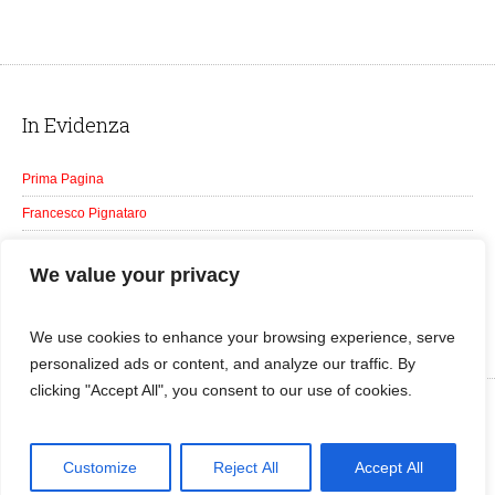
In Evidenza
Prima Pagina
Francesco Pignataro
Galleria
We value your privacy
Tutti gli Eventi
Notizie
We use cookies to enhance your browsing experience, serve
personalized ads or content, and analyze our traffic. By
clicking "Accept All", you consent to our use of cookies.
Franco Pignataro © 2016 | Foto Aldo Gattuso | All Rights Reserved | Web
Developer
Gianfranco Noto
Customize
Reject All
Accept All